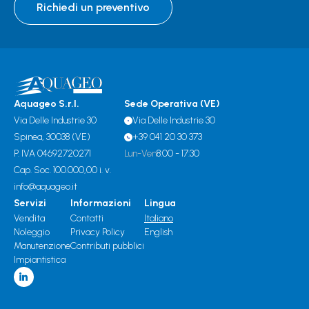
Richiedi un preventivo
Aquageo S.r.l.
Sede Operativa (VE)
Via Delle Industrie 30
Via Delle Industrie 30
Spinea, 30038 (VE)
+39 041 20 30 373
P. IVA 04692720271
Lun-Ven
8:00 - 17:30
Cap. Soc. 100.000,00 i. v.
info@aquageo.it
Servizi
Informazioni
Lingua
Vendita
Contatti
Italiano
Noleggio
Privacy Policy
English
Manutenzione
Contributi pubblici
Impiantistica