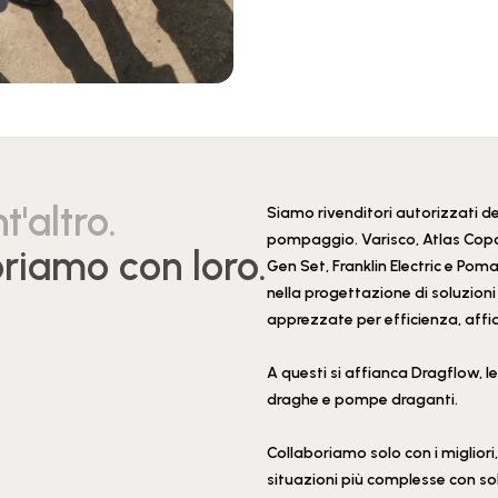
t'altro.
Siamo rivenditori autorizzati dei
pompaggio. Varisco, Atlas Copc
riamo con loro.
Gen Set, Franklin Electric e Po
nella progettazione di soluzion
apprezzate per efficienza, affid
A questi si affianca Dragflow, 
draghe e pompe draganti.
Collaboriamo solo con i migliori,
situazioni più complesse con sol