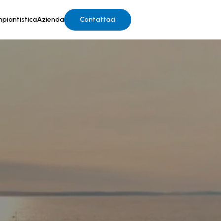
mpiantistica
Azienda
Contattaci