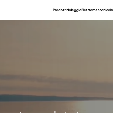
Prodotti
Noleggio
Elettromeccanica
I