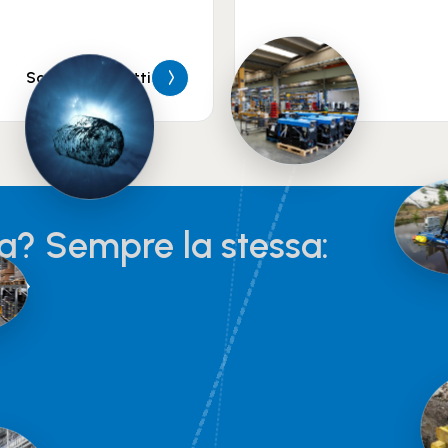
Scopri i prodotti
ta? Sempre la stessa:
!»