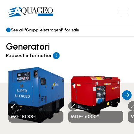
See all "Gruppi elettrogeni" for sale
Generatori
Request information
MG 110 SS-I
MGF-16000Y
M